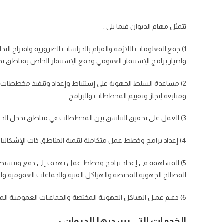
تتمثل مهام الديوان فيما يلي :
1) جمع المعلومات اللازمة والقيام بالدراسات الضرورية واقتراح ال
واختيار برامج الإستثمار العمومي ودفع الإستثمار الخاص بمناطق تد
2) مساعدة السلط الجهوية على إستنباط وإعداد وتنفيذ مخططات وب
ومتابعة إنجاز وتقييم المخططات والبرامج.
3) العمل على تحقيق التناسق بين المخططات في مناطق تدخل الديوان.
4) إعداد برامج وخطط عمل متكاملة لتنمية المناطق ذات الإشكاليات الخصوصية أو التي تعرف صعوبات تنموية .
5) المساهمة في إعداد برامج وخطط عمل تهدف إلى دفع وتنشيط ال
المصالح الجهوية المختصة والهياكل الفنية والجماعات العمومية وال
6) دعـم عمـل الهياكل الجهويـة المختصة والجماعـات العموميـة المحليـة في ميـدان النهـوض بالإستـثمار الخاص.
الخدمات التي يسديها الديوان :