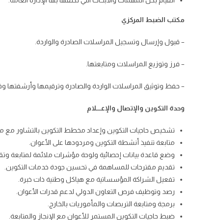
القيام بكل المهمات والأبحاث التي تكلفها بها الإدارة العامة.
مكتب الضبط المركزي
– قبول وإرسال وتسجيل المراسلات الصادرة والواردة.
– فرز وتوزيع المراسلات ومتابعتها.
– حفظ وتوثيق المراسلات الواردة والصادرة وترقيمها وأرشفتها وف
وحدة التكوين والإتصال والإعـــلام
تشخيص حاجيات التكوين وإعداد مخطط التكوين بالتشاور مع مخ
متابعة تنفيذ أنشطة التكوين ومردودها على الأعوان.
وضع قاعدة بيانات إحصائية ولوحة مؤشرات ملائمة لمتابعة وتق
تقديم مقترحات للمساهمة في تحسين جودة خدمات التكوين.
تفعيل الشراكة المؤسساتية مع هياكل وطنية ذات خبرة.
رصد وتوظيف فرص التعاون الدولي لدعم قدرات الأعوان.
برمجة ومتابعة التربصات والمأموريات بالخارج.
ضبط حاجيات التكوين المستمر للأعوان مع الإنجاز والمتابعة.