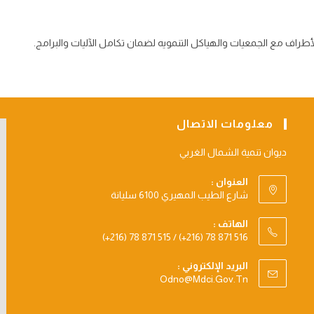
الأطراف مع الجمعيات والهياكل التنمويه لضمان تكامل الآليات والبرامج.
معلومات الاتصال
ديوان تنمية الشمال الغربي
العنوان :
شارع الطيب المهيري 6100 سليانة
الهاتف :
(+216) 78 871 515 / (+216) 78 871 516
البريد الإلكتروني :
Opens
Odno@mdci.gov.tn
In
Your