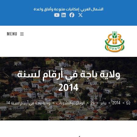
Ski
الشمال الغربي: إمكانيات متنوعة وآفاق واعدة
t
conten
MENU
ولاية باجة في أرقام لسنة
2014
>
2014
>
يناير
>
26
>
الوثائق والنشريات
>
ولاية باجة في أرقام لسنة 2014