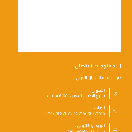
معلومات الاتصال
ديوان تنمية الشمال الغربي
العنوان :
شارع الطيب المهيري 6100 سليانة
الهاتف :
(+216) 78 871 515 / (+216) 78 871 516
البريد الإلكتروني :
Opens
Odno@mdci.gov.tn