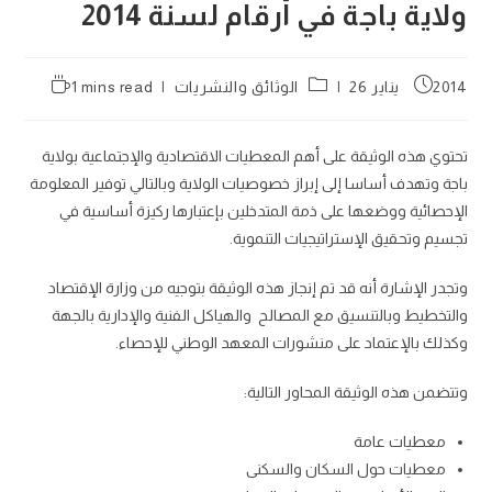
ولاية باجة في أرقام لسنة 2014
Reading
Post
Post
2014 يناير 26
الوثائق والنشريات
1 mins read
time:
category:
published:
تحتوي هذه الوثيقة على أهم المعطيات الا‏قتصادية والإجتماعية بولاية
باجة وتهدف أساسا إلى ‏إبراز خصوصيات الولاية وبالتالي توفير المعلومة
الإحصائية ووضعها على ذمة المتدخلين بإعتبارها ركيزة‎‏ أساسية في
تجسيم وتحقيق الإستراتيجيات التنموية.
و‏تجدر الإشارة أنه قد تم إنجاز هذه الوثيقة بتوجيه من‏ وزارة الإقتصاد
والتخطيط وبالتنسيق مع المصالح ‎‏ والهياكل الفنية والإدارية بالجهة
وكذلك بالإعتماد على‎ منشورات المعهد الوطني للإحصاء.‎
‏وتتضمن هذه الوثيقة المحاور التالية:‎
معطيات عامة
‏معطيات حول السكان والسكنى