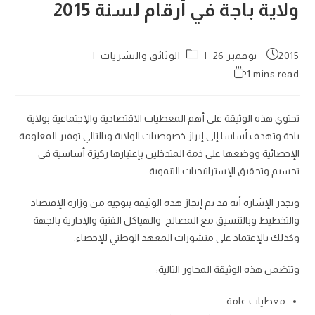
ولاية باجة في أرقام لسنة 2015
Post
Post
2015 نوفمبر 26
الوثائق والنشريات
category:
published:
Reading
1 mins read
time:
تحتوي هذه الوثيقة على أهم المعطيات الا‏قتصادية والإجتماعية بولاية
باجة وتهدف أساسا إلى ‏إبراز خصوصيات الولاية وبالتالي توفير المعلومة
الإحصائية ووضعها على ذمة المتدخلين بإعتبارها ركيزة‎‏ أساسية في
تجسيم وتحقيق الإستراتيجيات التنموية.
و‏تجدر الإشارة أنه قد تم إنجاز هذه الوثيقة بتوجيه من‏ وزارة الإقتصاد
والتخطيط وبالتنسيق مع المصالح ‎‏ والهياكل الفنية والإدارية بالجهة
وكذلك بالإعتماد على‎ منشورات المعهد الوطني للإحصاء.‎
‏وتتضمن هذه الوثيقة المحاور التالية:‎
معطيات عامة