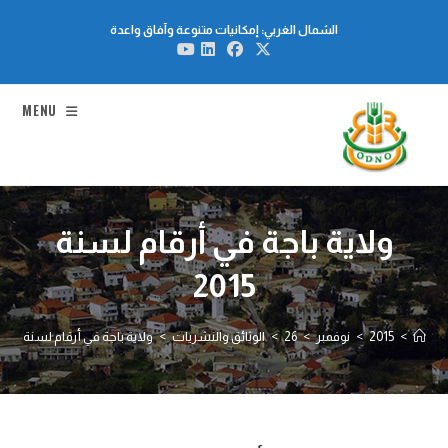
Ski
الشمال الغربي: إمكانيات متنوعة وآفاق واعدة
t
conten
MENU
ولاية باجة في أرقام لسنة
2015
>
2015
>
نوفمبر
>
26
>
الوثائق والنشريات
>
ولاية باجة في أرقام لسنة 2015