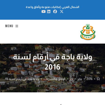
Ski
الشمال الغربي: إمكانيات متنوعة وآفاق واعدة
t
conten
MENU
ولاية باجة في أرقام لسنة
2016
>
2016
>
يناير
>
26
>
الوثائق والنشريات
>
ولاية باجة في أرقام لسنة 2016