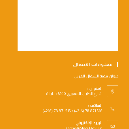
معلومات الاتصال
ديوان تنمية الشمال الغربي
العنوان :
شارع الطيب المهيري 6100 سليانة
الهاتف :
(+216) 78 871 515 / (+216) 78 871 516
البريد الإلكتروني :
Opens
Odno@mdci.gov.tn