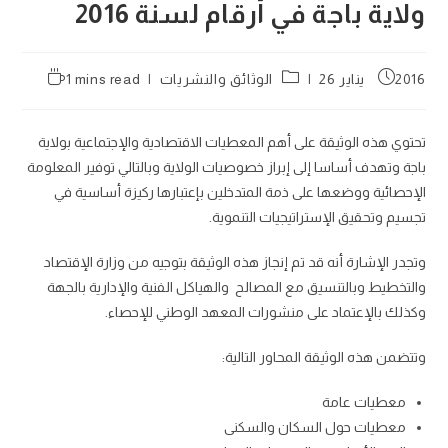
ولاية باجة في أرقام لسنة 2016
Reading
Post
Post
2016 يناير 26
الوثائق والنشريات
1 mins read
time:
category:
published:
تحتوي هذه الوثيقة على أهم المعطيات الا‏قتصادية والإجتماعية بولاية
باجة وتهدف أساسا إلى ‏إبراز خصوصيات الولاية وبالتالي توفير المعلومة
الإحصائية ووضعها على ذمة المتدخلين بإعتبارها ركيزة‎‏ أساسية في
تجسيم وتحقيق الإستراتيجيات التنموية.
و‏تجدر الإشارة أنه قد تم إنجاز هذه الوثيقة بتوجيه من‏ وزارة الإقتصاد
والتخطيط وبالتنسيق مع المصالح ‎‏ والهياكل الفنية والإدارية بالجهة
وكذلك بالإعتماد على‎ منشورات المعهد الوطني للإحصاء.‎
‏وتتضمن هذه الوثيقة المحاور التالية:‎
معطيات عامة
‏معطيات حول السكان والسكنى