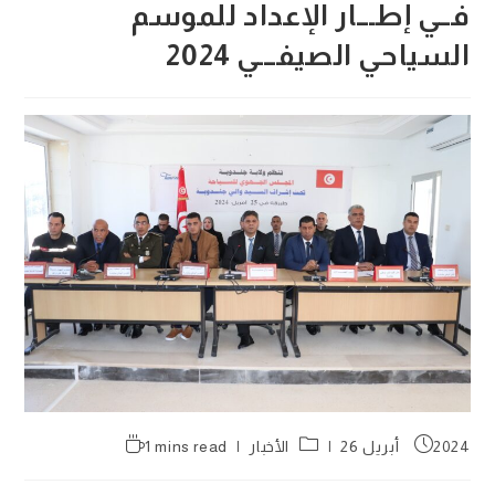
فــي إطـــار الإعداد للموسم
السياحي الصيفـــي 2024
Reading
Post
Post
2024 أبريل 26
الأخبار
1 mins read
time:
category:
published: