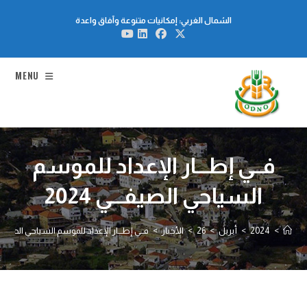
Ski
الشمال الغربي: إمكانيات متنوعة وآفاق واعدة
t
conten
MENU
فــي إطـــار الإعداد للموسم
السياحي الصيفـــي 2024
>
2024
>
أبريل
>
26
>
الأخبار
>
فــي إطـــار الإعداد للموسم السياحي الصيفـــي 24