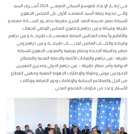
فــي إطـــار الإعداد للموسم السياحي الصيفـــي 2024 أشــــرف السيد
والـــي جندوبة رفقة السيد المعتمــد الأول على المجلس الجهوي
للسياحة بمقر مدرسة الصيد البحري بطبرقة بحضـــور الســــادة معتمدو
طبرقة وفرنانة وعين دراهم وعضوي المجلس الوطني للجهات
والأقاليم وأعضاء المجالس المحلية لمعتمديـــات طبرقــــة وعين دراهم
وفرنانـة والكتــــاب العامين لبلديــــــات طبرقــــة وعين دراهم وبني
مطير وطبرقة الجديدة وحمام بورقيبة والمندوب الجهوي للسياحة
طبرقة -عين دراهم والقيادات الأمنية والحماية المدنية والمصالح
الديوانية وآمر مطار طبرقة – عين دراهم الدولي ومديري المعبرين
الحدوديين ببوش وملولة والإطارات الجهوية المعنية ومهنيي القطاع
من النزل والمطاعم السياحية والإقامات ودور الضيافة ووكالات
الأسفار وعدد من مكونات المجتمع المدني.