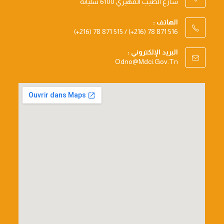
شارع الطيب المهيري 6100 سليانة
الهاتف :
(+216) 78 871 515 / (+216) 78 871 516
البريد الإلكتروني :
Opens
Odno@mdci.gov.tn
In
Your
Application