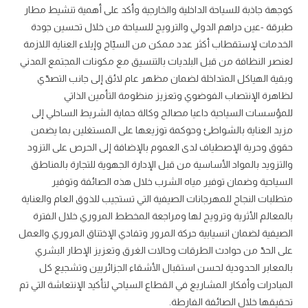
كوجهة جاذبة للسياحة الداخلية والخارجية وأكد على أهمية تنشيط مطار
طبرقة -عين دراهم الدولي والترويج للسياحة من خلال تحسين جودة
الخدمات لإستقطاب أكثر عدد ممكن من السيّاح وإيلاء العناية اللازمة
لعنصر النظافة من قبل البلديات بالتنسيق مع مكونات المجتمع المدني
وبقية الهياكل المتداخلة لضمان مظهر عام لائق إلى جانب التصدّي
لظاهرة الإنتصاب الفوضوي وتعزيز منظومة التأمين الذاتي
للمؤسسات السياحية داعيا مصالح وكالة حماية الشريط الساحلي إلى
مزيد العناية بالشواطئ وحوكمة توزيعها على المستغلين بما يضمن
حقوق وحرية الإصطياف لدى العموم بالإضافة إلى الحرص على التزود
والتزويد بالمواد الأساسية من قبل الإدارة الجهوية للتجارة بالمناطق
السياحية وضمان توفير مياه الشرب خلال هذه الصائفة وتوفير
متطلبات النجاح للمهرجانات الصيفية التي تستجيب للذوق العام والعناية
بالمعالم الأثرية وترويج لها ومراجعة المخطط المروري خلال الفترة
الصيفية لضمان انسيابية حركة المرور وتفادي الإختناق المروري والعمل
على الحدّ من حوادث الطرقات وحالات الغرق وتعزيز الإطار البشري
بالمعابر الحدودية لحسن استقبال الأشقاء الجزائريين وتشجيع كل
المبادرات وأفكار المشاريع في القطاع السياحي لتأكيد الإنتعاشة التي تم
تحقيقها خلال الصائفة الفارطة.