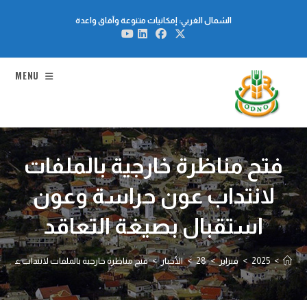
Ski
الشمال الغربي: إمكانيات متنوعة وآفاق واعدة
t
conten
MENU
فتح مناظرة خارجية بالملفات
لانتداب عون حراسة وعون
استقبال بصيغة التعاقد
>
2025
>
فبراير
>
28
>
الأخبار
>
فتح مناظرة خارجية بالملفات لانتداب عون 