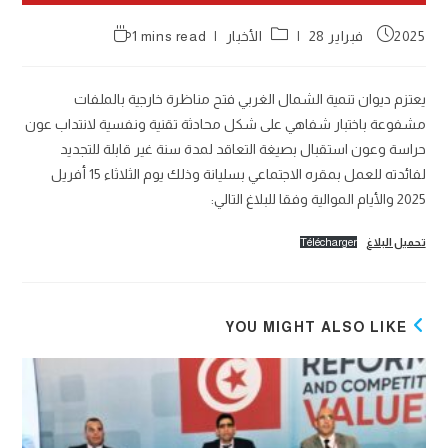
Reading
Post
Post
2025 فبراير 28
الأخبار
1 mins read
time:
category:
published:
يعتزم ديوان تنمية الشمال الغربي فتح مناظرة خارجية بالملفات
مشفوعة باختبار شفاهي على شكل محادثة تقنية ونفسية لانتداب عون
حراسة وعون استقبال بصيغة التعاقد لمدة سنة غير قابلة للتجديد
لفائدته للعمل بمقره الاجتماعي بسليانة وذلك يوم الثلاثاء 15 أفريل
2025 والأيام الموالية وفقا للبلاغ التالي:
تحميل البلاغ
Télécharger
YOU MIGHT ALSO LIKE