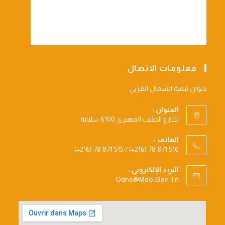
معلومات الاتصال
ديوان تنمية الشمال الغربي
العنوان :
شارع الطيب المهيري 6100 سليانة
الهاتف :
(+216) 78 871 515 / (+216) 78 871 516
البريد الإلكتروني :
Opens
Odno@mdci.gov.tn
In
Your
Application