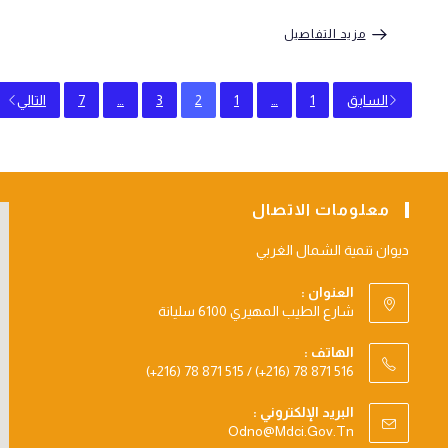
مزيد التفاصيل
السابق
1
…
1
2
3
…
7
التالي
معلومات الاتصال
ديوان تنمية الشمال الغربي
العنوان :
شارع الطيب المهيري 6100 سليانة
الهاتف :
(+216) 78 871 515 / (+216) 78 871 516
البريد الإلكتروني :
Opens
Odno@mdci.gov.tn
In