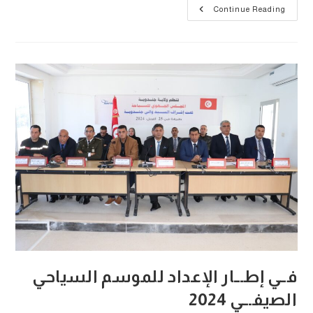
في
Continue Reading
إطار
إنجاز
برنامج
”
إرادة
شباب”
فــي إطـــار الإعداد للموسم السياحي
الصيفـــي 2024