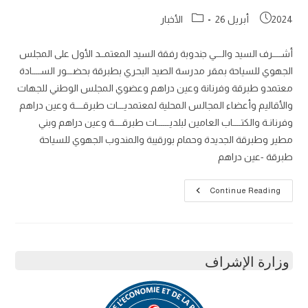
Post
Post
2024 أبريل 26
الأخبار
category:
published:
أشــــرف السيد والـــي جندوبة رفقة السيد المعتمــد الأول على المجلس
الجهوي للسياحة بمقر مدرسة الصيد البحري بطبرقة بحضـــور الســــادة
معتمدو طبرقة وفرنانة وعين دراهم وعضوي المجلس الوطني للجهات
والأقاليم وأعضاء المجالس المحلية لمعتمديـــات طبرقــــة وعين دراهم
وفرنانـة والكتــــاب العامين لبلديــــــات طبرقــــة وعين دراهم وبني
مطير وطبرقة الجديدة وحمام بورقيبة والمندوب الجهوي للسياحة
طبرقة -عين دراهم
فــي
Continue Reading
إطـــار
الإعداد
للموسم
السياحي
الصيفـــي
2024
وزارة الإشراف