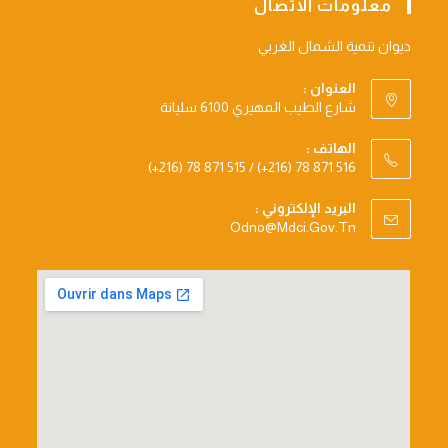
معلومات الاتصال
ديوان تنمية الشمال الغربي
العنوان :
شارع الطيب المهيري 6100 سليانة
الهاتف :
(+216) 78 871 515 / (+216) 78 871 516
البريد الإلكتروني :
Opens
Odno@mdci.gov.tn
In
Your
Application