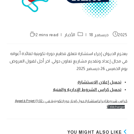
Reading
Post
Post
2025 ديسمبر 18
الأخبار
2 mins read
time:
category:
published:
يعتـزم الديـوان إجراء استشارة تتعلق تنظيم دورة تكوينية لفائدة أعوانه
في مجال إعداد وتقديم مشاريع تعاون دولي. اخر أجل لقبول العروض
يوم الخميس 26 ديسمبر 2025
تحميل إعلان الاستشارة
تحميل كراس الشروط الإدارية والفنية
كـراس شـروط إجـراء إستشـارة حـول إنجـاز دورة تكوينيـة فـي Appel à Projet (1) 02 –
1
Télécharger
YOU MIGHT ALSO LIKE