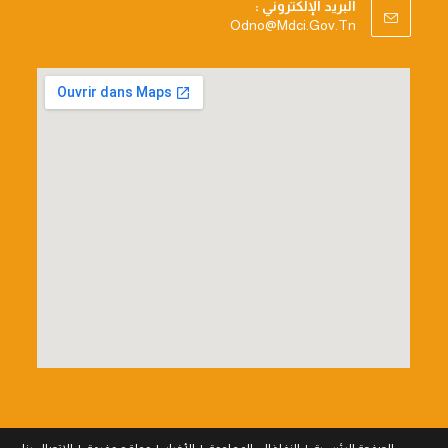
البريد الإلكتروني :
Opens
Odno@mdci.gov.tn
In
Your
Application