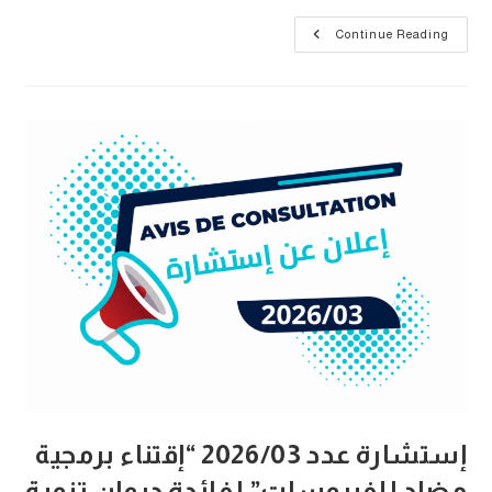
استشارة
Continue Reading
عدد
2026/02
(للمرة
الثانية):
”
اقتناء
01
سيارة
إدارية”
لفائدة
ديوان
تنمية
الشمال
الغربي
إستشارة عدد 2026/03 “إقتناء برمجية
مضاد للفيروسات” لفائدة ديوان تنمية