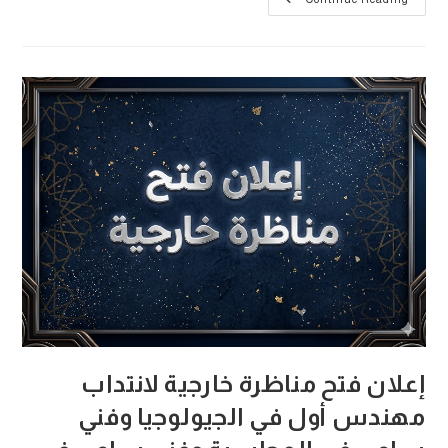
التمديد
في
آجال
ختم
الترشحات
للمناظرة
الخارجية
إلى
تاريخ
20
جويلية
2026
إعلان فتح مناظرة خارجية لانتداب
مهندس أول في الجيولوجيا وفني