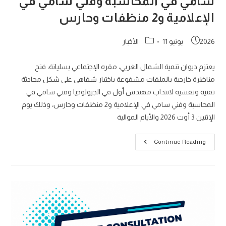
سامي في المحاسبة وفني سامي في
الإعلامية و2 منظفات وحارس
Post
Post
2026 يونيو 11
الأخبار
category:
published:
يعتزم ديوان تنمية الشمال الغربي، مقره الإجتماعي بسليانة، فتح
مناظرة خارجية بالملفات مشفوعة باختبار شفاهي على شكل محادثة
تقنية ونفسية لانتداب مهندس أول في الجيولوجيا وفني سامي في
المحاسبة وفني سامي في الإعلامية و2 منظفات وحارس، وذلك يوم
الإثنين 3 أوت 2026 والأيام الموالية
إعلان
Continue Reading
فتح
مناظرة
خارجية
لانتداب
مهندس
أول
في
الجيولوجيا
وفني
سامي
في