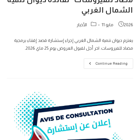
الشمال الغربي
Post
Post
2026 مايو 11
الأخبار
category:
published:
يعتزم دیوان تنمية الشمال الغربي إجراء إستشارة قصد إقتناء برمجية
مضاد للفيروسات. اخر أجل لقبول العروض يوم 25 ماي 2026.
إستشارة
Continue Reading
عدد
2026/03
“إقتناء
برمجية
مضاد
للفيروسات”
لفائدة
ديوان
تنمية
الشمال
الغربي