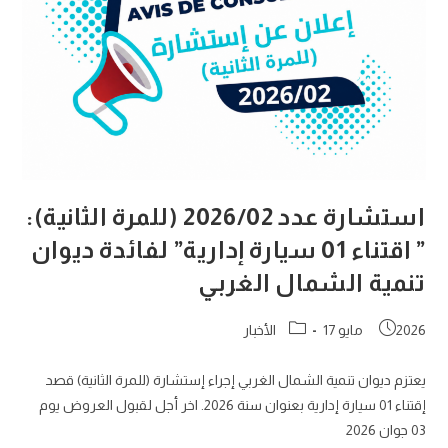
المحاسبة
وفني
سامي
في
الإعلامية
و2
منظفات
وحارس
استشارة عدد 2026/02 (للمرة الثانية):
” اقتناء 01 سيارة إدارية” لفائدة ديوان
تنمية الشمال الغربي
Post
Post
2026 مايو 17
الأخبار
category:
published:
يعتزم دیوان تنمية الشمال الغربي إجراء إستشارة (للمرة الثانية) قصد
إقتناء 01 سيارة إدارية بعنوان سنة 2026. اخر أجل لقبول العروض يوم
03 جوان 2026