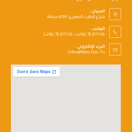
العنوان :
شارع الطيب المهيري 6100 سليانة
الهاتف :
(+216) 78 871 515 / (+216) 78 871 516
البريد الإلكتروني :
Opens
Odno@mdci.gov.tn
In
Your
Application