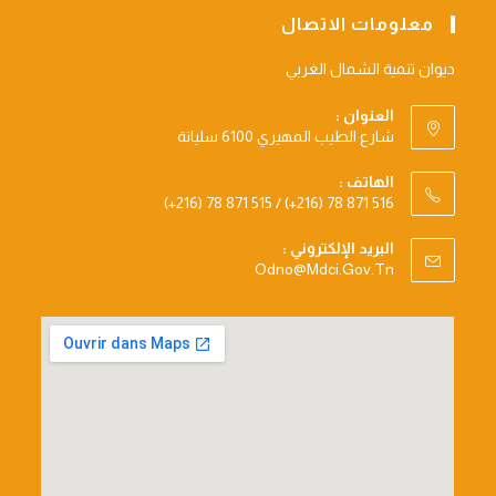
معلومات الاتصال
ديوان تنمية الشمال الغربي
العنوان :
شارع الطيب المهيري 6100 سليانة
الهاتف :
(+216) 78 871 515 / (+216) 78 871 516
البريد الإلكتروني :
Opens
Odno@mdci.gov.tn
In
Your
Application