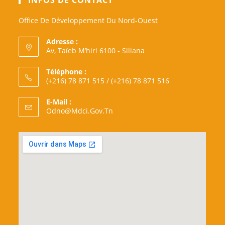
Office De Développement Du Nord-Ouest
Adresse :
Av, Taïeb M’hiri 6100 - Siliana
Téléphone :
(+216) 78 871 515 / (+216) 78 871 516
E-Mail :
S’ouvre
Odno@mdci.gov.tn
Dans
Votre
Application