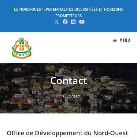
Skip
LE NORD-OUEST : POTENTIALITÉS DIVERSIFIÉES ET HORIZONS
to
PROMETTEURS
content
MENU
Contact
>
Contact
Office de Développement du Nord-Ouest