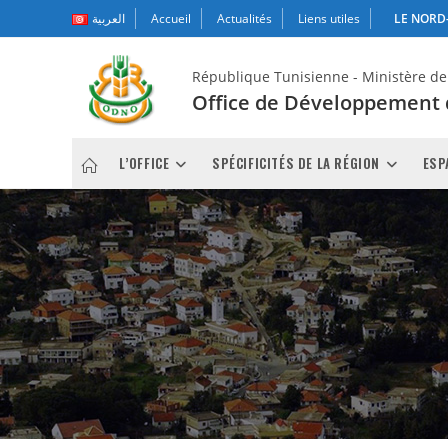
Skip
العربية
Accueil
Actualités
Liens utiles
LE NORD-
to
content
République Tunisienne - Ministère de l
Office de Développement
L’OFFICE
SPÉCIFICITÉS DE LA RÉGION
ESP