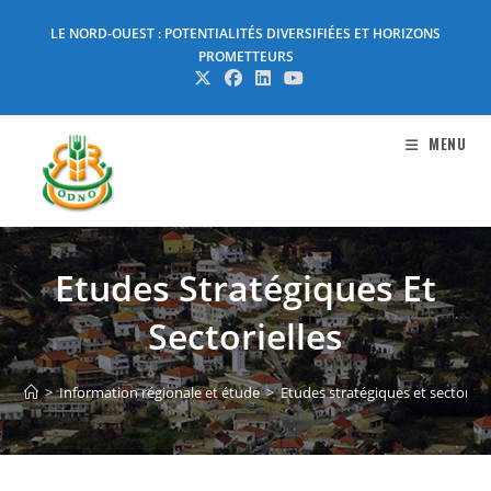
Skip
LE NORD-OUEST : POTENTIALITÉS DIVERSIFIÉES ET HORIZONS
to
PROMETTEURS
content
MENU
Etudes Stratégiques Et
Sectorielles
>
Information régionale et étude
>
Etudes stratégiques et sectoriell