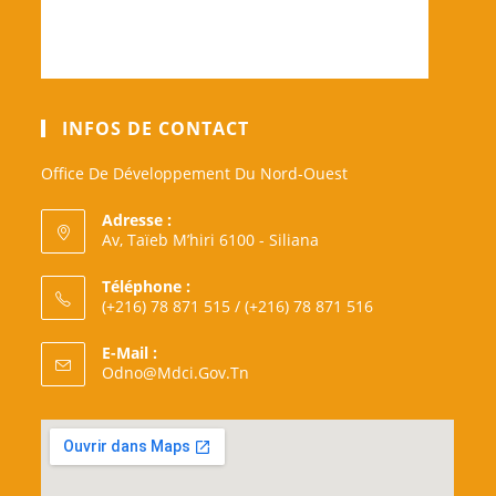
INFOS DE CONTACT
Office De Développement Du Nord-Ouest
Adresse :
Av, Taïeb M’hiri 6100 - Siliana
Téléphone :
(+216) 78 871 515 / (+216) 78 871 516
E-Mail :
S’ouvre
Odno@mdci.gov.tn
Dans
Votre
Application