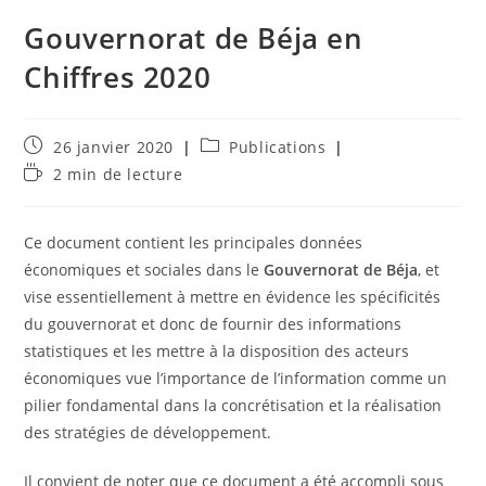
Gouvernorat de Béja en
Chiffres 2020
Publication
Post
26 janvier 2020
Publications
publiée :
category:
Temps
2 min de lecture
de
lecture :
Ce document contient les principales données
économiques et sociales dans le
Gouvernorat de Béja
, et
vise essentiellement à mettre en évidence les spécificités
du gouvernorat et donc de fournir des informations
statistiques et les mettre à la disposition des acteurs
économiques vue l’importance de l’information comme un
pilier fondamental dans la concrétisation et la réalisation
des stratégies de développement.
Il convient de noter que ce document a été accompli sous