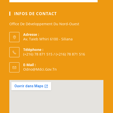
INFOS DE CONTACT
Office De Développement Du Nord-Ouest
Adresse :
Av, Taïeb M’hiri 6100 - Siliana
Téléphone :
(+216) 78 871 515 / (+216) 78 871 516
E-Mail :
S’ouvre
Odno@mdci.gov.tn
Dans
Votre
Application