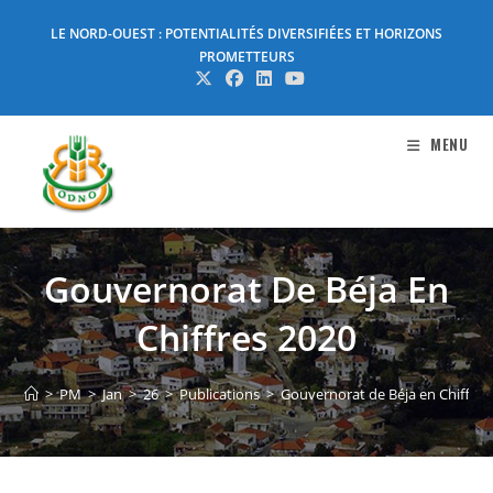
Skip
LE NORD-OUEST : POTENTIALITÉS DIVERSIFIÉES ET HORIZONS
to
PROMETTEURS
content
MENU
Gouvernorat De Béja En
Chiffres 2020
>
PM
>
Jan
>
26
>
Publications
>
Gouvernorat de Béja en Chiffres