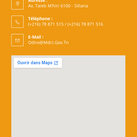
Adresse :
Av, Taïeb M’hiri 6100 - Siliana
Téléphone :
(+216) 78 871 515 / (+216) 78 871 516
E-Mail :
S’ouvre
Odno@mdci.gov.tn
Dans
Votre
Application