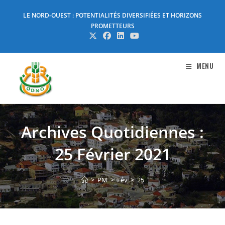
Skip
LE NORD-OUEST : POTENTIALITÉS DIVERSIFIÉES ET HORIZONS
to
PROMETTEURS
content
MENU
Archives Quotidiennes :
25 Février 2021
>
PM
>
Fév
>
25