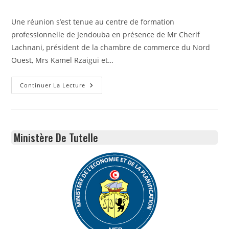
publiée :
category:
Une réunion s’est tenue au centre de formation
professionnelle de Jendouba en présence de Mr Cherif
Lachnani, président de la chambre de commerce du Nord
Ouest, Mrs Kamel Rzaigui et…
Réunion
Continuer La Lecture
De
Travail
Avec
Les
17
Demandeurs
Ministère De Tutelle
Présélectionnés
Dans
La
Phase
1
De
L’appel
À
Proposition
(AàP)
D’IRADA