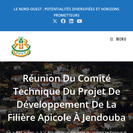
Skip
LE NORD-OUEST : POTENTIALITÉS DIVERSIFIÉES ET HORIZONS
to
PROMETTEURS
content
MENU
Réunion Du Comité
Technique Du Projet De
Développement De La
Filière Apicole À Jendouba
>
PM
>
Sep
>
3
>
Actualités
>
Réunion du comité technique du pro