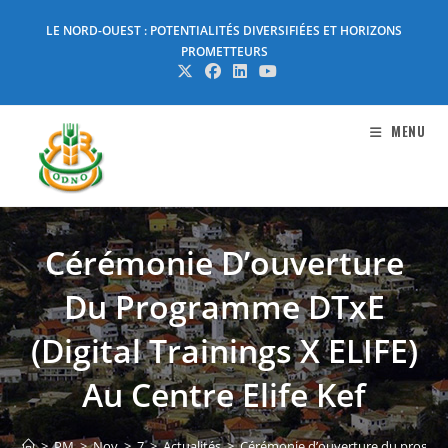
Skip
LE NORD-OUEST : POTENTIALITÉS DIVERSIFIÉES ET HORIZONS
to
PROMETTEURS
content
MENU
Cérémonie D’ouverture
Du Programme DTxE
(Digital Trainings X ELIFE)
Au Centre Elife Kef
>
PM
>
Nov
>
7
>
Actualités
>
Cérémonie d’ouverture du programme