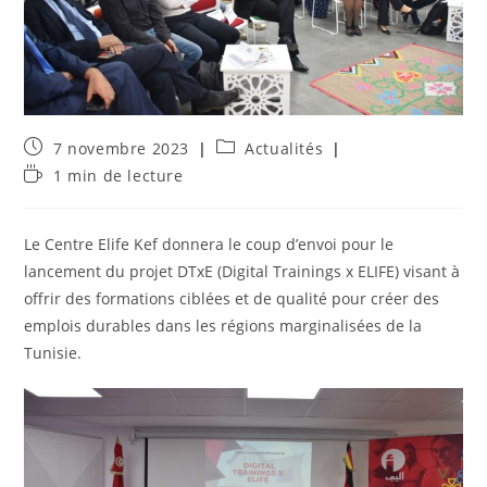
Publication
Post
7 novembre 2023
Actualités
publiée :
category:
Temps
1 min de lecture
de
lecture :
Le Centre Elife Kef donnera le coup d’envoi pour le
lancement du projet DTxE (Digital Trainings x ELIFE) visant à
offrir des formations ciblées et de qualité pour créer des
emplois durables dans les régions marginalisées de la
Tunisie.