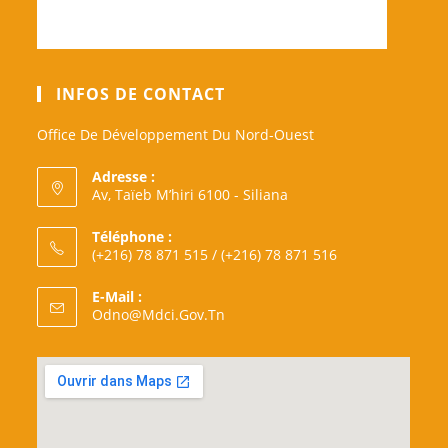
INFOS DE CONTACT
Office De Développement Du Nord-Ouest
Adresse :
Av, Taïeb M’hiri 6100 - Siliana
Téléphone :
(+216) 78 871 515 / (+216) 78 871 516
E-Mail :
S’ouvre
Odno@mdci.gov.tn
Dans
Votre
Application