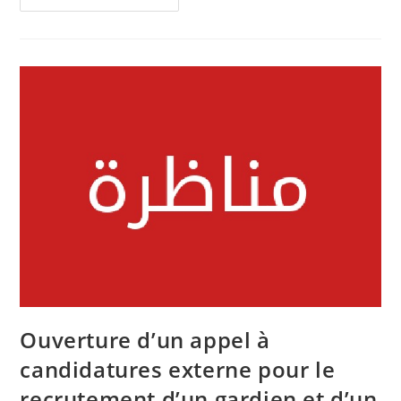
5
Mai
2025
:
Le
Forum
Régional
D’investissement
Au
Kef
Ouverture d’un appel à
candidatures externe pour le
recrutement d’un gardien et d’un