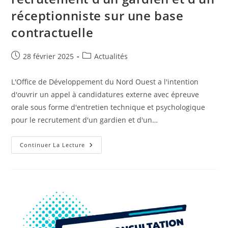
réceptionniste sur une base
contractuelle
Publication
Post
28 février 2025
Actualités
publiée :
category:
L'Office de Développement du Nord Ouest a l'intention
d'ouvrir un appel à candidatures externe avec épreuve
orale sous forme d'entretien technique et psychologique
pour le recrutement d'un gardien et d'un…
Ouverture
Continuer La Lecture
D’un
Appel
À
Candidatures
Externe
Pour
Le
Recrutement
D’un
Gardien
Et