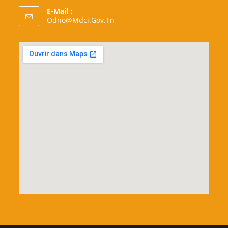
E-Mail :
S’ouvre
Odno@mdci.gov.tn
Dans
Votre
Application