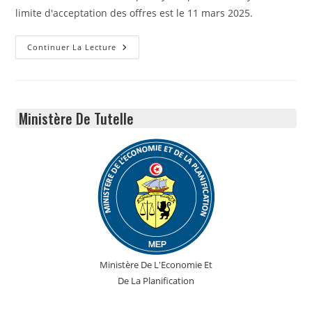
limite d'acceptation des offres est le 11 mars 2025.
Avis
Continuer La Lecture
De
Consultation
01/2025
(2ème
Fois)
«
Ministère De Tutelle
Acquisition
Et
Installation
De
Solutions
Antivirales
»
Ministère De L'Economie Et
De La Planification