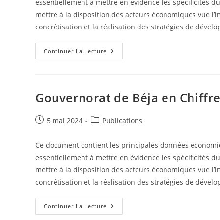
essentiellement à mettre en évidence les spécificités du
mettre à la disposition des acteurs économiques vue l’
concrétisation et la réalisation des stratégies de dével
Gouvernorat
Continuer La Lecture
De
Jendouba
En
Chiffres
2022
Gouvernorat de Béja en Chiffr
Publication
Post
5 mai 2024
Publications
publiée :
category:
Ce document contient les principales données économiqu
essentiellement à mettre en évidence les spécificités du
mettre à la disposition des acteurs économiques vue l’
concrétisation et la réalisation des stratégies de dével
Gouvernorat
Continuer La Lecture
De
Béja