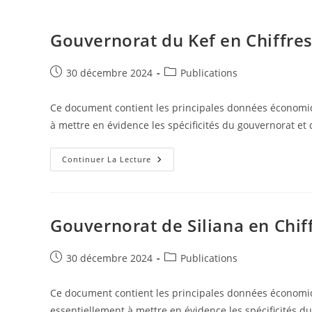
Gouvernorat du Kef en Chiffre
Publication
Post
30 décembre 2024
Publications
publiée :
category:
Ce document contient les principales données économiqu
à mettre en évidence les spécificités du gouvernorat et
Gouvernorat
Continuer La Lecture
Du
Kef
En
Chiffres
2023
Gouvernorat de Siliana en Chif
Publication
Post
30 décembre 2024
Publications
publiée :
category:
Ce document contient les principales données économiqu
essentiellement à mettre en évidence les spécificités d