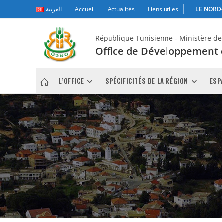
Skip
العربية
Accueil
Actualités
Liens utiles
LE NORD-
to
content
République Tunisienne - Ministère de l
Office de Développement
L’OFFICE
SPÉCIFICITÉS DE LA RÉGION
ESP