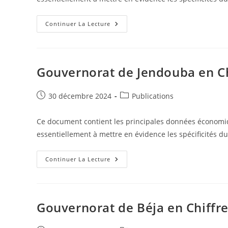
Gouvernorat
Continuer La Lecture
De
Siliana
En
Chiffres
2023
Gouvernorat de Jendouba en Ch
Publication
Post
30 décembre 2024
Publications
publiée :
category:
Ce document contient les principales données économiq
essentiellement à mettre en évidence les spécificités d
Gouvernorat
Continuer La Lecture
De
Jendouba
En
Chiffres
2023
Gouvernorat de Béja en Chiffr