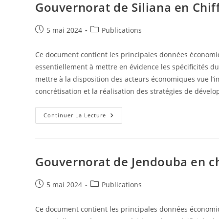
Gouvernorat de Siliana en Chif
Publication
Post
5 mai 2024
Publications
publiée :
category:
Ce document contient les principales données économiqu
essentiellement à mettre en évidence les spécificités du
mettre à la disposition des acteurs économiques vue l’
concrétisation et la réalisation des stratégies de dével
Gouvernorat
Continuer La Lecture
De
Siliana
En
Chiffres
2022
Gouvernorat de Jendouba en ch
Publication
Post
5 mai 2024
Publications
publiée :
category:
Ce document contient les principales données économiq