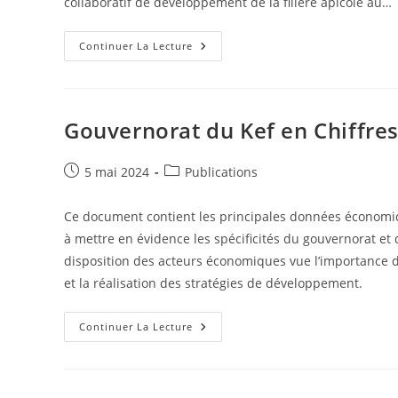
collaboratif de développement de la filière apicole au…
Suivi
Continuer La Lecture
De
L’avancement
Du
Projet
Collaboratif
De
Gouvernorat du Kef en Chiffre
Développement
De
La
Filière
Publication
Post
5 mai 2024
Publications
Apicole
publiée :
category:
Au
Gouvernorat
Ce document contient les principales données économiqu
De
Jendouba
à mettre en évidence les spécificités du gouvernorat et 
disposition des acteurs économiques vue l’importance d
et la réalisation des stratégies de développement.
Gouvernorat
Continuer La Lecture
Du
Kef
En
Chiffres
2022