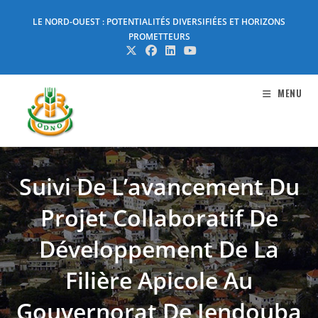
Skip
LE NORD-OUEST : POTENTIALITÉS DIVERSIFIÉES ET HORIZONS
to
PROMETTEURS
content
MENU
Suivi De L’avancement Du
Projet Collaboratif De
Développement De La
Filière Apicole Au
Gouvernorat De Jendouba