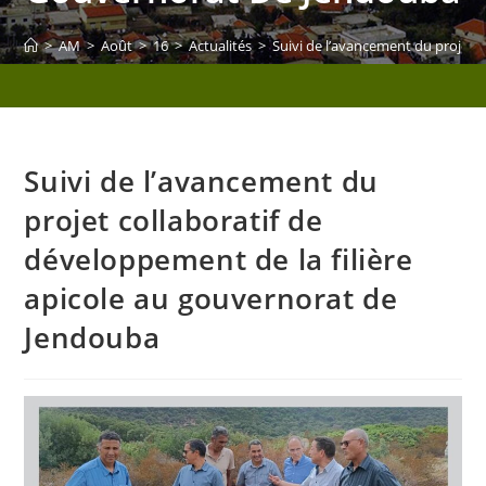
>
AM
>
Août
>
16
>
Actualités
>
Suivi de l’avancement du projet 
Suivi de l’avancement du
projet collaboratif de
développement de la filière
apicole au gouvernorat de
Jendouba