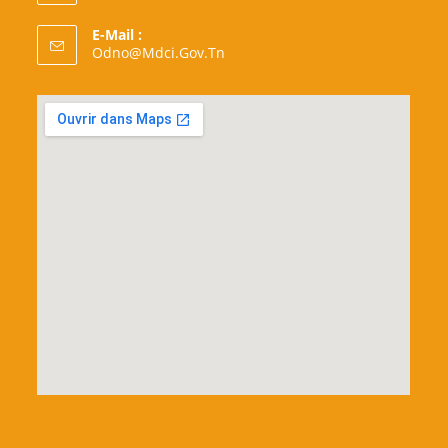
E-Mail :
S’ouvre
Odno@mdci.gov.tn
Dans
Votre
Application