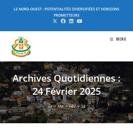
Skip
LE NORD-OUEST : POTENTIALITÉS DIVERSIFIÉES ET HORIZONS
to
PROMETTEURS
content
MENU
Archives Quotidiennes :
24 Février 2025
>
AM
>
Fév
>
24