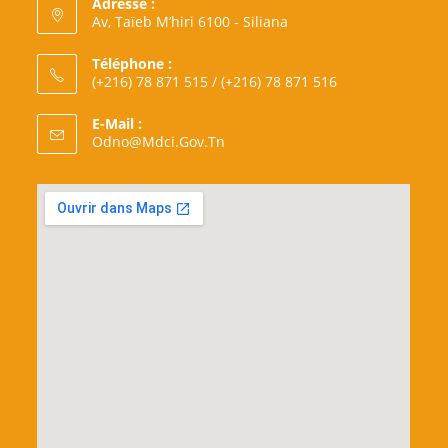
Adresse :
Av, Taïeb M’hiri 6100 - Siliana
Téléphone :
(+216) 78 871 515 / (+216) 78 871 516
E-Mail :
S’ouvre
Odno@mdci.gov.tn
Dans
Votre
Application