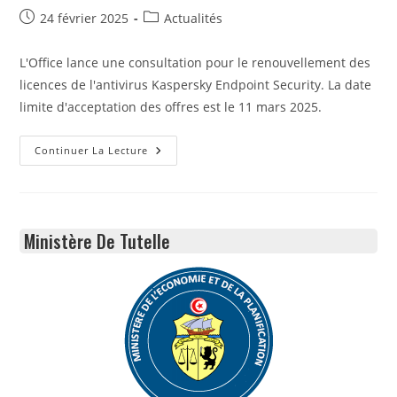
Publication
Post
24 février 2025
Actualités
publiée :
category:
L'Office lance une consultation pour le renouvellement des
licences de l'antivirus Kaspersky Endpoint Security. La date
limite d'acceptation des offres est le 11 mars 2025.
Avis
Continuer La Lecture
De
Consultation
01/2025
(2ème
Fois)
«
Ministère De Tutelle
Acquisition
Et
Installation
De
Solutions
Antivirales
»